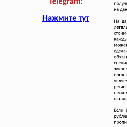
Telegram:
получ
на да
Нажмите тут
На д
легал
стоим
кажды
может
сдела
обяза
спец
закон
орган
явля
регис
неско
остал
Если 
рубле
пропи