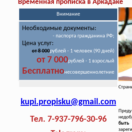
Временная прописка в Аркадаке
Внимание
Необходимые документы:
- паспорта гражданина РФ;
Цена услуг:
от 8 000
рублей - 1 человек (90 дней)
от 7 000
рублей - 1 взрослый
Бесплатно
несовершеннолетние
Стран
kupi.propisku@gmail.com
Пред
недоб
Тел. 7-937-796-30-96
быть
зарег