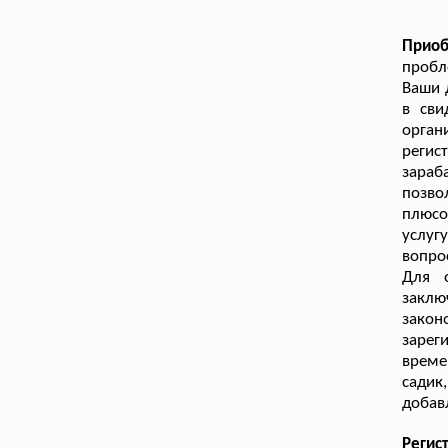
Приоб
пробл
Ваши 
в сви
орган
регис
зараб
позво
плюсо
услу
вопро
Для 
заклю
закон
зарег
време
садик,
добав
Регис