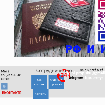
Сотрудничество
Тел. 7-937-796-30-96
Мы в
kupi.propisku@gmai
социальных
Telegram:
Нажмите тут
сетях:
Как
Стоимость
заказать
прописки
ВКОНТАКТЕ
Контакты